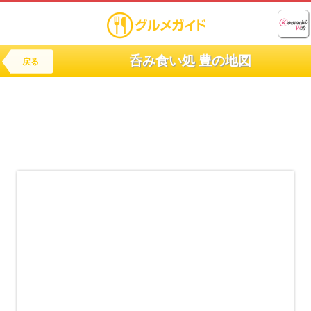
呑み食い処 豊の地図
戻る