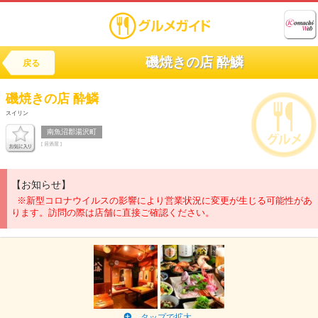
磯焼きの店 酔鱗
戻る
磯焼きの店
酔鱗
スイリン
南魚沼郡湯沢町
[ 居酒屋 ]
【お知らせ】
※新型コロナウイルスの影響により営業状況に変更が生じる可能性があ
ります。訪問の際は店舗に直接ご確認ください。
タップで拡大