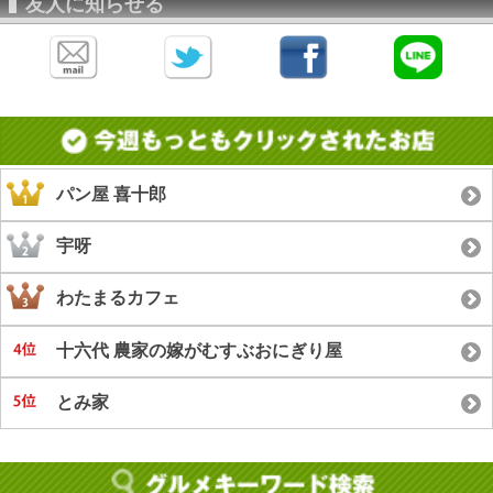
友人に知らせる
パン屋 喜十郎
宇呀
わたまるカフェ
十六代 農家の嫁がむすぶおにぎり屋
とみ家