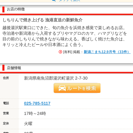
お店の特徴
しちりんで焼き上げる 漁港直送の新鮮魚介
越後湯沢駅東口にできた、旬の魚介を浜焼き感覚で楽しめるお店。
寺泊港や新潟港から入荷するブリやマグロのカマ、ハマグリなどを
目の前のしちりんで焼きながら味わえる。香ばしく焼けた魚介は、
キリッと冷えたビールや日本酒によく合う。
[有料] 掲載：
新潟こまち12.9月号（33件）
店舗情報
新潟県南魚沼郡湯沢町湯沢 2-7-30
住所
025-785-5117
電話
17時～24時
営業
火曜
定休