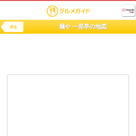
麺や 一晃亭の地図
戻る