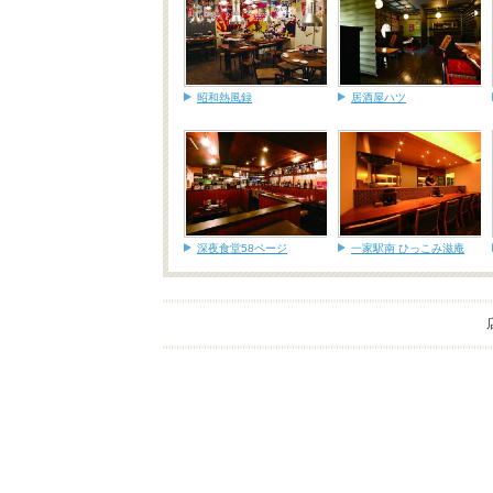
昭和熱風録
居酒屋ハツ
深夜食堂58ページ
一家駅南 ひっこみ滋庵