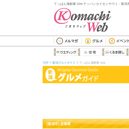
てっぱん海鮮家 Umi テッパンカイセンヤウミ - 新
TOP
新潟グルメガイド
てっぱん海鮮家 Umi
[新潟市] 居酒屋