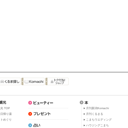
光 TOP
月刊新潟Komachi
・日帰り湯
月刊くるまる
ットめぐり
こまちウエディング
ト
ハウジングこまち