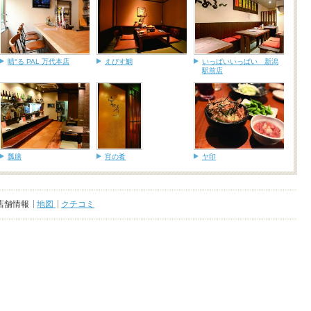
晴°る PAL 万代本店
えびす鯛
いっぱいいっぱい 新潟
駅前店
瓢膳
宵の肴
ヤ印
店舗情報
地図
クチコミ