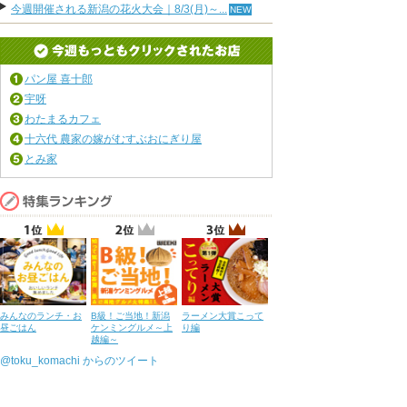
今週開催される新潟の花火大会｜8/3(月)～...
パン屋 喜十郎
宇呀
わたまるカフェ
十六代 農家の嫁がむすぶおにぎり屋
とみ家
みんなのランチ・お
B級！ご当地！新潟
ラーメン大賞こって
昼ごはん
ケンミングルメ～上
り編
越編～
@toku_komachi からのツイート