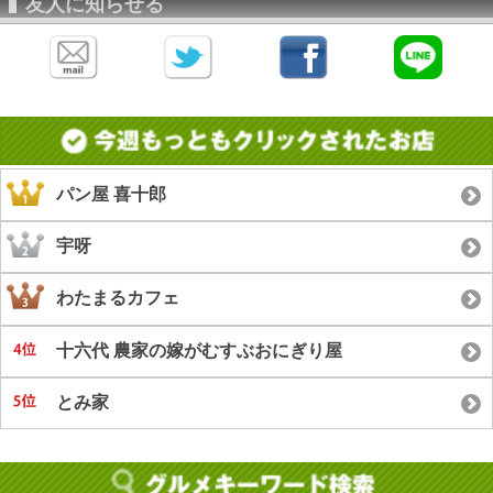
友人に知らせる
パン屋 喜十郎
宇呀
わたまるカフェ
十六代 農家の嫁がむすぶおにぎり屋
とみ家