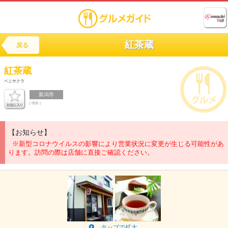
紅茶蔵
戻る
紅茶蔵
ベニサクラ
新潟市
[ 喫茶 ]
【お知らせ】
※新型コロナウイルスの影響により営業状況に変更が生じる可能性があ
ります。訪問の際は店舗に直接ご確認ください。
タップで拡大