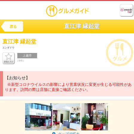
直江津 縁起堂
戻る
直江津
縁起堂
エンギドウ
上越市
[ 喫茶 ]
【お知らせ】
※新型コロナウイルスの影響により営業状況に変更が生じる可能性があ
ります。訪問の際は店舗に直接ご確認ください。
タップで拡大