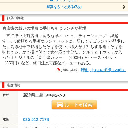
写真をもっと見る(7枚)
お店の特徴
商店街の憩いの場所に手打ちそばランチが登場
直江津中央商店街にある地域のコミュニティーショップ「縁起
堂」。3種類ある手頃なランチセットに、新しくそばランチが登場し
た。高原地帯で栽培したそばを使い、職人が手打ちする霧下そばを
味わえる。かき揚げ付きで食べ応え十分だ。クルミとイカスミが入
ったオリジナルの「直江津カレー」（600円）やトーストセット
（550円）など、終日注文可能なメニューもある。
[有料] 掲載：
新潟こまち14.9月号（20件）
店舗情報
新潟県上越市中央2-7-8
住所
025-512-7178
電話