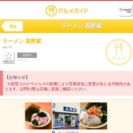
ラーメン 高野家
戻る
ラーメン
高野家
タカノヤ
見附市
[ ラーメン ]
【お知らせ】
※新型コロナウイルスの影響により営業状況に変更が生じる可能性があ
ります。訪問の際は店舗に直接ご確認ください。
タップで拡大