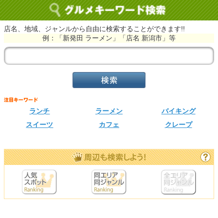
店名、地域、ジャンルから自由に検索することができます!!
例：「新発田 ラーメン」「店名 新潟市」等
ランチ
ラーメン
バイキング
スイーツ
カフェ
クレープ