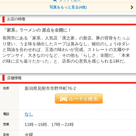
写真をもっと見る(4枚)
お店の特徴
「家系」ラーメンの 原点を全開に！
長岡市にある「家系」人気店「濱之家」の新店。豚の背骨をたっぷ
り使い、うま味を抽出したスープは臭みなし。秘伝のしょうゆダレ
と鶏油を合わせれば、王道の味わいが完成。ストレートの太麺やチ
ンゲンサイ、大きなのりなど、その他も「らしさ」全開だ。「本来
の味に立ち返りたかった」と、店長の心意気を感じられる1杯だ。
店舗情報
新潟県見附市市野坪町76-2
住所
なし
電話
11時～15時、17時～21時
営業
水曜
定休