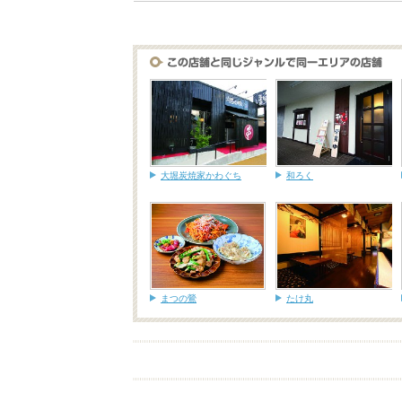
大堀炭焼家かわぐち
和ろく
まつの鶯
たけ丸