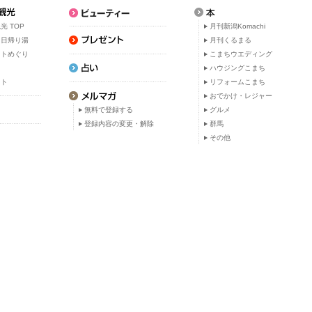
光 TOP
月刊新潟Komachi
・日帰り湯
月刊くるまる
ットめぐり
こまちウエディング
ト
ハウジングこまち
ット
リフォームこまち
おでかけ・レジャー
無料で登録する
グルメ
登録内容の変更・解除
群馬
その他