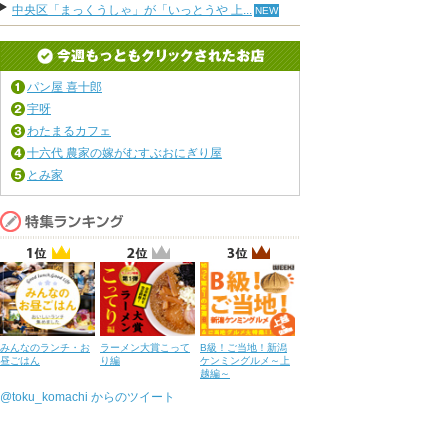
中央区「まっくうしゃ」が「いっとうや 上...
パン屋 喜十郎
宇呀
わたまるカフェ
十六代 農家の嫁がむすぶおにぎり屋
とみ家
みんなのランチ・お
ラーメン大賞こって
B級！ご当地！新潟
昼ごはん
り編
ケンミングルメ～上
越編～
@toku_komachi からのツイート