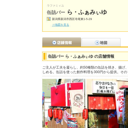
ラファミィユ
ら・ふぁみぃゆ
缶詰バー
新潟県新潟市西区寺尾東1-5-29
⇒地図を見る
缶詰バー ら・ふぁみぃゆ の店舗情報
ご主人が工夫を凝らし、約50種類の缶詰を焼き、揚げ
しめる。缶詰を使った創作料理を300円から提供。そ