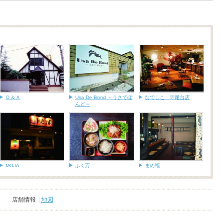
Ｄ＆Ａ
Usa De Bond ～うさでぼ
なでしこ 寺尾台店
んど～
MOJA
ふく万
まめ福
店舗情報
地図