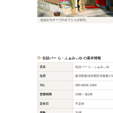
缶詰がモチーフのオブシェが目印。
缶詰バー ら・ふぁみぃゆ の基本情報
店名
缶詰バー ら・ふぁみぃゆ
住所
新潟県新潟市西区寺尾東1-5
TEL
080-6656-1969
営業時間
15時～深1時
定休日
不定休
席数
20席