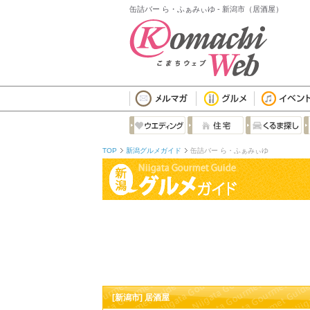
缶詰バー ら・ふぁみぃゆ - 新潟市（居酒屋）
TOP
新潟グルメガイド
缶詰バー ら・ふぁみぃゆ
[新潟市] 居酒屋