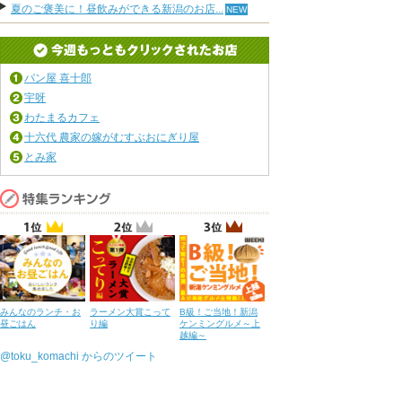
夏のご褒美に！昼飲みができる新潟のお店...
パン屋 喜十郎
宇呀
わたまるカフェ
十六代 農家の嫁がむすぶおにぎり屋
とみ家
みんなのランチ・お
ラーメン大賞こって
B級！ご当地！新潟
昼ごはん
り編
ケンミングルメ～上
越編～
@toku_komachi からのツイート