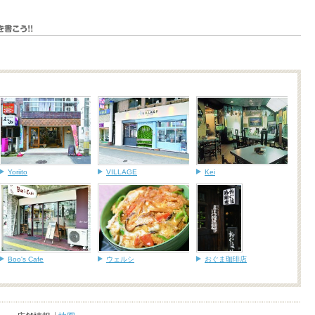
Yoriito
VILLAGE
Kei
Boo's Cafe
ウェルシ
おぐま珈琲店