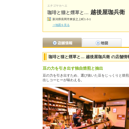
エチゴヤカヘエ
越後屋珈兵衛
珈琲と猫と煙草と…
新潟県長岡市東坂之上町1-3-1
⇒地図を見る
珈琲と猫と煙草と… 越後屋珈兵衛 の店舗情
豆の力を引き出す独自焙煎と抽出
豆の力を引き出すため、選び抜いた豆をじっくりと焙煎
出しコーヒーが味わえる。