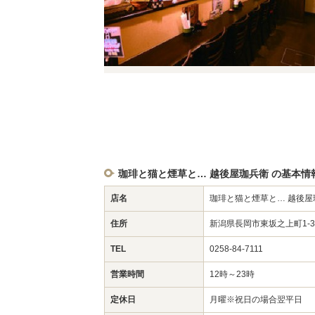
珈琲と猫と煙草と… 越後屋珈兵衛 の基本情
店名
珈琲と猫と煙草と… 越後屋
住所
新潟県長岡市東坂之上町1-
TEL
0258-84-7111
営業時間
12時～23時
定休日
月曜※祝日の場合翌平日