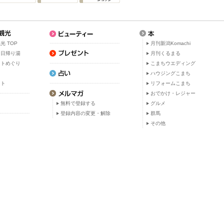
光 TOP
月刊新潟Komachi
・日帰り湯
月刊くるまる
ットめぐり
こまちウエディング
ト
ハウジングこまち
ット
リフォームこまち
おでかけ・レジャー
無料で登録する
グルメ
登録内容の変更・解除
群馬
その他