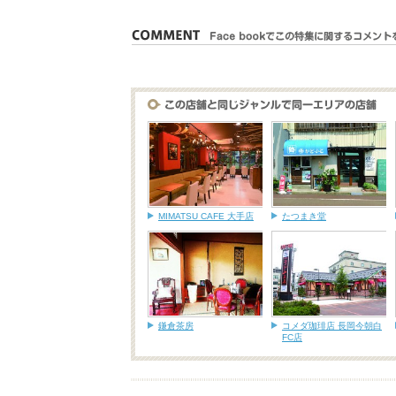
MIMATSU CAFE 大手店
たつまき堂
鎌倉茶房
コメダ珈琲店 長岡今朝白
FC店