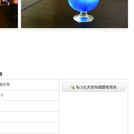
報
珈兵衛
3-1