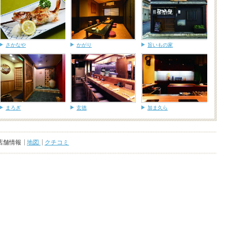
さかなや
かがり
旨いもの家
まろぎ
玄徳
加ま久ら
店舗情報
地図
クチコミ