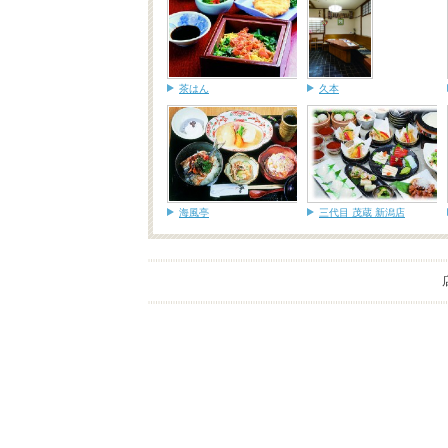
茶はん
久本
海風亭
三代目 茂蔵 新潟店