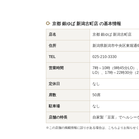
京都 銀ゆば 新潟古町店 の基本情報
店名
京都 銀ゆば 新潟古町店
住所
新潟県新潟市中央区東堀通6-1
TEL
025-210-3330
営業時間
7時～10時（9時45分LO）、
LO）、17時～22時30分（2
定休日
なし
席数
50席
駐車場
なし
店舗の特長
自家製「豆富」でヘルシー
※この店舗の掲載情報に誤りがある場合は、こちらよりお知らせく