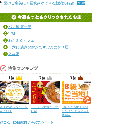
夏のご褒美に！昼飲みができる新潟のお店...
パン屋 喜十郎
宇呀
わたまるカフェ
十六代 農家の嫁がむすぶおにぎり屋
とみ家
みんなのランチ・お
ラーメン大賞こって
B級！ご当地！新潟
昼ごはん
り編
ケンミングルメ～上
越編～
@toku_komachi からのツイート