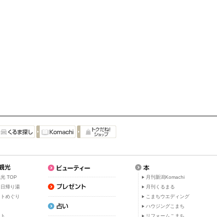
光 TOP
月刊新潟Komachi
・日帰り湯
月刊くるまる
ットめぐり
こまちウエディング
ト
ハウジングこまち
ット
リフォームこまち