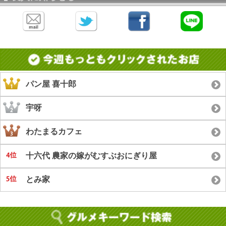
パン屋 喜十郎
宇呀
わたまるカフェ
十六代 農家の嫁がむすぶおにぎり屋
とみ家