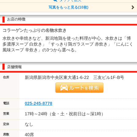
写真をもっと見る(10枚)
お店の特徴
コラーゲンたっぷりの名物水炊き
水炊きや串焼きなど、新潟地鶏を使った料理が中心。水炊きは「博
多濃厚スープ 白炊き」「すっきり鶏ガラスープ 赤炊き」「にんにく
風味スープ 辛炊き」の3つから選べる。
店舗情報
新潟県新潟市中央区東大通1-6-22 三友ビル1F-B号
住所
025-245-8778
電話
17時～24時（金・土・祝前日は～深1時）
営業
なし
定休
40席
席数