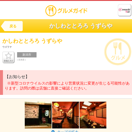
かしわととろろ うずらや
戻る
かしわととろろ
うずらや
ウズラヤ
新潟市
[ 居酒屋 ]
【お知らせ】
※新型コロナウイルスの影響により営業状況に変更が生じる可能性があ
ります。訪問の際は店舗に直接ご確認ください。
タップで拡大