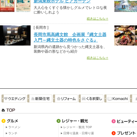
新潟東映ホテル ビアガーデン
大人心をくすぐる懐かしグルメでレトロな夜
に酔いしれよう
続きはこちら⇒
[ 長岡市 ]
長岡市馬高縄文館 企画展『縄文土器
入門～縄文土器の特色をさぐる』
新潟県内の遺跡から見つかった縄文土器を、
装飾や器の形などから紹介
続きはこちら⇒
ラーメン
レジャー・観光 TOP
ランチ
日帰り温泉・日帰り湯