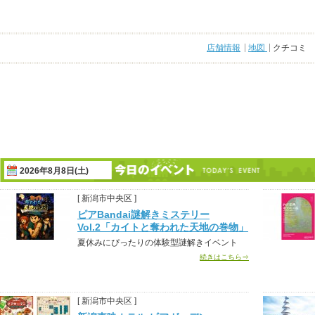
店舗情報
地図
クチコミ
2026年8月8日(土)
[ 新潟市中央区 ]
ピアBandai謎解きミステリー
Vol.2「カイトと奪われた天地の巻物」
夏休みにぴったりの体験型謎解きイベント
続きはこちら⇒
[ 新潟市中央区 ]