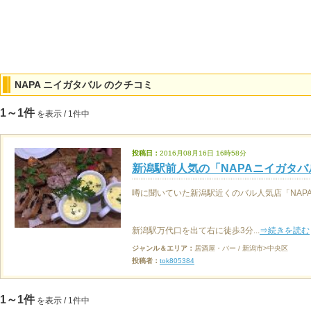
NAPA ニイガタバル のクチコミ
1～1件
を表示 / 1件中
投稿日：
2016月08月16日 16時58分
新潟駅前人気の「NAPAニイガタ
噂に聞いていた新潟駅近くのバル人気店「NAP
新潟駅万代口を出て右に徒歩3分...
⇒続きを読む
ジャンル＆エリア：
居酒屋・バー / 新潟市>中央区
投稿者：
tok805384
1～1件
を表示 / 1件中