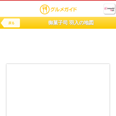
御菓子司 羽入の地図
戻る