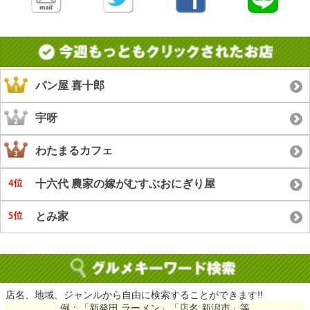
パン屋 喜十郎
宇呀
わたまるカフェ
十六代 農家の嫁がむすぶおにぎり屋
とみ家
店名、地域、ジャンルから自由に検索することができます!!
例：「新発田 ラーメン」「店名 新潟市」等