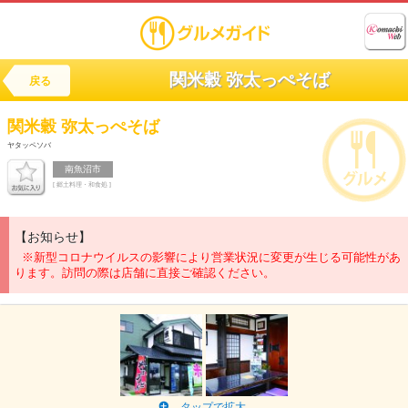
関米穀 弥太っぺそば
戻る
関米穀
弥太っぺそば
ヤタッペソバ
南魚沼市
[ 郷土料理・和食処 ]
【お知らせ】
※新型コロナウイルスの影響により営業状況に変更が生じる可能性があ
ります。訪問の際は店舗に直接ご確認ください。
タップで拡大