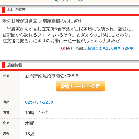
お店の特徴
米の甘味が引き立つ 農家自慢のおにぎり
米農家さんが営む直売所&食事処が古民家風に改装され、話題に。
首都圏から訪れるファンもいるそう。とぎ方や水加減にこだわり、
注文後に握るおにぎりのお米は一粒一粒がふっくら大きめだ。
[有料] 掲載：
新潟こまち13.6月号（26件）
店舗情報
新潟県南魚沼市浦佐5088-6
住所
025-777-2239
電話
10時～16時
営業
水曜
定休
18席
席数