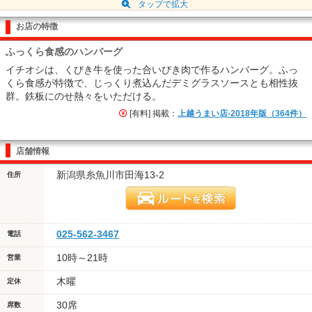
タップで拡大
お店の特徴
ふっくら食感のハンバーグ
イチオシは、くびき牛を使った合いびき肉で作るハンバーグ。ふっ
くら食感が特徴で、じっくり煮込んだデミグラスソースとも相性抜
群。鉄板にのせ熱々をいただける。
[有料] 掲載：
上越うまい店-2018年版（364件）
店舗情報
新潟県糸魚川市田海13-2
住所
025-562-3467
電話
10時～21時
営業
木曜
定休
30席
席数