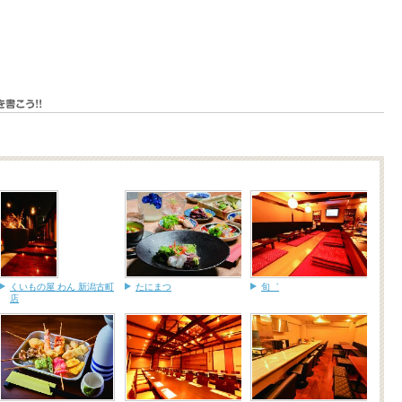
くいもの屋 わん 新潟古町
たにまつ
旬゛
店