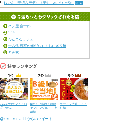
おでんで新潟を元気に！新しいおでんの魅...
パン屋 喜十郎
宇呀
わたまるカフェ
十六代 農家の嫁がむすぶおにぎり屋
とみ家
みんなのランチ・お
B級！ご当地！新潟
ラーメン大賞こって
昼ごはん
ケンミングルメ～上
り編
越編～
@toku_komachi からのツイート