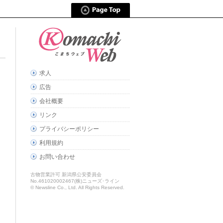
求人
広告
会社概要
リンク
プライバシーポリシー
利用規約
お問い合わせ
古物営業許可 新潟県公安委員会
No.461020002467(株)ニューズ･ライン
© Newsline Co., Ltd. All Rights Reserved.