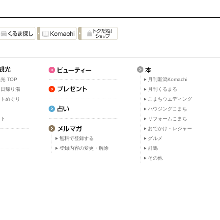
光 TOP
月刊新潟Komachi
・日帰り湯
月刊くるまる
ットめぐり
こまちウエディング
ト
ハウジングこまち
ット
リフォームこまち
おでかけ・レジャー
無料で登録する
グルメ
登録内容の変更・解除
群馬
その他