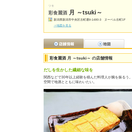
ツキ
月 ～tsuki～
彩食麗酒
新潟県新潟市中央区古町通9-1480-3 ヌーベル古町1F
⇒地図を見る
彩食麗酒 月 ～tsuki～ の店舗情報
だしを生かした繊細な味を
関西などで30年以上経験を積んだ料理人が腕を振るう
空間で地酒とともに味わいたい。