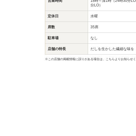
営業時間
18時～深1時（24時30分L
分LO）
定休日
水曜
席数
35席
駐車場
なし
店舗の特長
だしを生かした繊細な味を
※この店舗の掲載情報に誤りがある場合は、こちらよりお知らせく