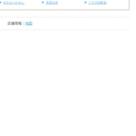
わたなべたかし
天空の月
ソウズ古町店
店舗情報
地図