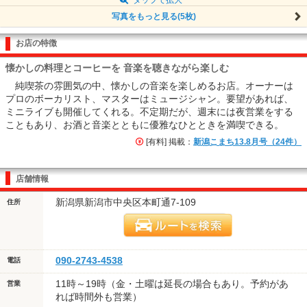
写真をもっと見る(5枚)
お店の特徴
懐かしの料理とコーヒーを 音楽を聴きながら楽しむ
純喫茶の雰囲気の中、懐かしの音楽を楽しめるお店。オーナーは
プロのボーカリスト、マスターはミュージシャン。要望があれば、
ミニライブも開催してくれる。不定期だが、週末には夜営業をする
こともあり、お酒と音楽とともに優雅なひとときを満喫できる。
[有料] 掲載：
新潟こまち13.8月号（24件）
店舗情報
新潟県新潟市中央区本町通7-109
住所
090-2743-4538
電話
11時～19時（金・土曜は延長の場合もあり。予約があ
営業
れば時間外も営業）