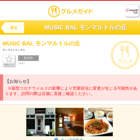
MUSIC BAL モンマルトルの丘
戻る
MUSIC BAL
モンマルトルの丘
モンマルトルノオカ
新潟市
[ 喫茶 ]
【お知らせ】
※新型コロナウイルスの影響により営業状況に変更が生じる可能性があ
ります。訪問の際は店舗に直接ご確認ください。
タップで拡大