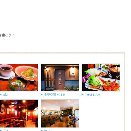
成ル
食楽空間 だぼる
THAI SIAM
房's
サバス