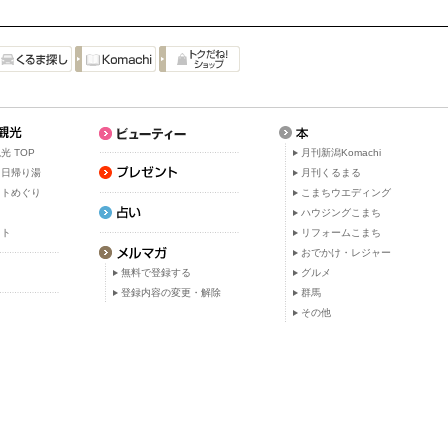
光 TOP
月刊新潟Komachi
・日帰り湯
月刊くるまる
ットめぐり
こまちウエディング
ト
ハウジングこまち
ット
リフォームこまち
おでかけ・レジャー
無料で登録する
グルメ
登録内容の変更・解除
群馬
その他