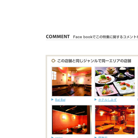
Bal Bal
ホテルしみず
epice
蘭舞坦