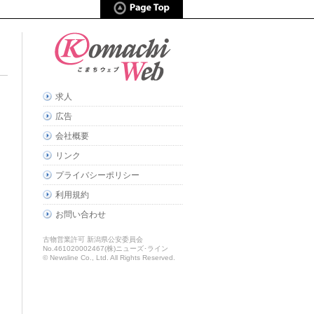
求人
広告
会社概要
リンク
プライバシーポリシー
利用規約
お問い合わせ
古物営業許可 新潟県公安委員会
No.461020002467(株)ニューズ･ライン
© Newsline Co., Ltd. All Rights Reserved.