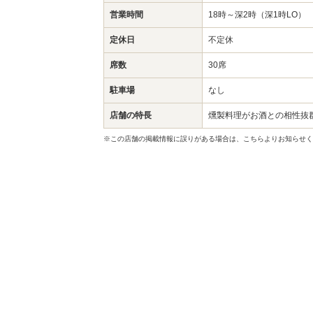
営業時間
18時～深2時（深1時LO）
定休日
不定休
席数
30席
駐車場
なし
店舗の特長
燻製料理がお酒との相性抜
※この店舗の掲載情報に誤りがある場合は、こちらよりお知らせく