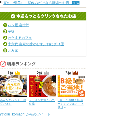
夏のご褒美に！昼飲みができる新潟のお店...
パン屋 喜十郎
宇呀
わたまるカフェ
十六代 農家の嫁がむすぶおにぎり屋
とみ家
みんなのランチ・お
ラーメン大賞こって
B級！ご当地！新潟
昼ごはん
り編
ケンミングルメ～上
越編～
@toku_komachi からのツイート