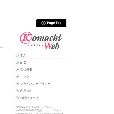
求人
広告
会社概要
リンク
プライバシーポリシー
利用規約
お問い合わせ
古物営業許可 新潟県公安委員会
No.461020002467(株)ニューズ･ライン
© Newsline Co., Ltd. All Rights Reserved.