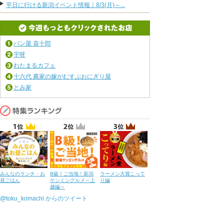
平日に行ける新潟イベント情報｜8/3(月)～...
パン屋 喜十郎
宇呀
わたまるカフェ
十六代 農家の嫁がむすぶおにぎり屋
とみ家
みんなのランチ・お
B級！ご当地！新潟
ラーメン大賞こって
昼ごはん
ケンミングルメ～上
り編
越編～
@toku_komachi からのツイート