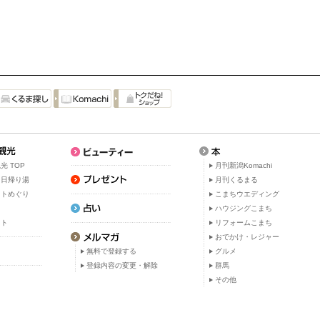
光 TOP
月刊新潟Komachi
・日帰り湯
月刊くるまる
ットめぐり
こまちウエディング
ト
ハウジングこまち
ット
リフォームこまち
おでかけ・レジャー
無料で登録する
グルメ
登録内容の変更・解除
群馬
その他