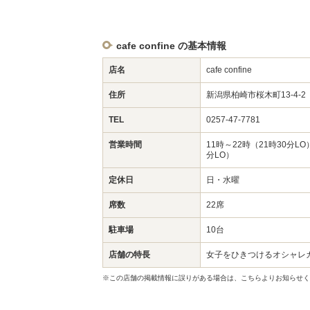
cafe confine の基本情報
店名
cafe confine
住所
新潟県柏崎市桜木町13-4-
TEL
0257-47-7781
営業時間
11時～22時（21時30分L
分LO）
定休日
日・水曜
席数
22席
駐車場
10台
店舗の特長
女子をひきつけるオシャレ
※この店舗の掲載情報に誤りがある場合は、こちらよりお知らせく