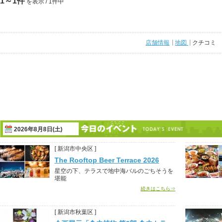
1～1件
を表示 / 1件中
店舗情報
地図
クチコミ
2026年8月8日(土)
[ 新潟市中央区 ]
The Rooftop Beer Terrace 2026
星空の下、テラスで地中海バルのごちそうを
堪能
続きはこちら⇒
[ 新潟市秋葉区 ]