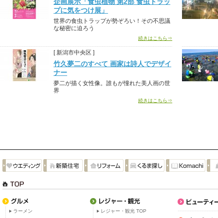
企画展示「食虫植物 第2部 食虫トラッ
プに気をつけ展」
世界の食虫トラップが勢ぞろい！その不思議
な秘密に迫ろう
続きはこちら⇒
[ 新潟市中央区 ]
竹久夢二のすべて 画家は詩人でデザイ
ナー
夢二が描く女性像。誰もが憧れた美人画の世
界
続きはこちら⇒
ラーメン
レジャー・観光 TOP