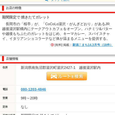
お店の特徴
期間限定で 焼きたてガレット
長岡市の「桜亭」が、「CoCoLo湯沢・がんぎどおり」があるJR
越後湯沢駅構内にテークアウトカフェをオープン。ハチミツ&バター
や越後もちぶたのガレットをはじめ、キーマカレー、スパイスチャ
イ、イタリアンショコラーテなど体が温まるメニューを提供する。
[有料] 掲載：
新潟こまち14.3月号（18件）
店舗情報
新潟県南魚沼郡湯沢町湯沢2427-1 越後湯沢駅内
住所
080-1203-4846
電話
9時～20時
営業
なし
定休