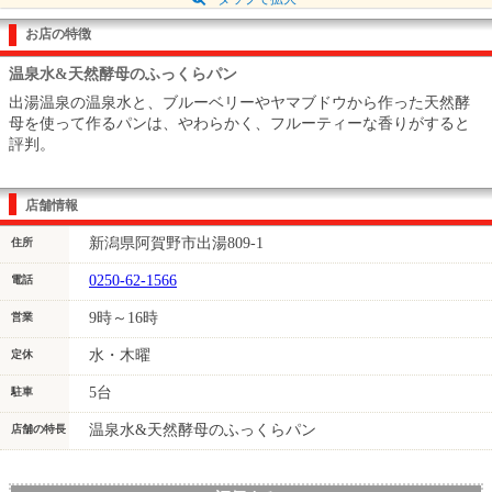
お店の特徴
温泉水&天然酵母のふっくらパン
出湯温泉の温泉水と、ブルーベリーやヤマブドウから作った天然酵
母を使って作るパンは、やわらかく、フルーティーな香りがすると
評判。
店舗情報
新潟県阿賀野市出湯809-1
住所
0250-62-1566
電話
9時～16時
営業
水・木曜
定休
5台
駐車
温泉水&天然酵母のふっくらパン
店舗の特長