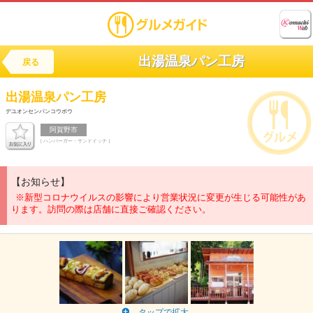
出湯温泉パン工房
戻る
出湯温泉パン工房
デユオンセンパンコウボウ
阿賀野市
[ ハンバーガー・サンドイッチ ]
【お知らせ】
※新型コロナウイルスの影響により営業状況に変更が生じる可能性があ
ります。訪問の際は店舗に直接ご確認ください。
タップで拡大