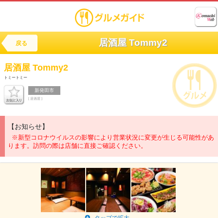
居酒屋 Tommy2
戻る
居酒屋
Tommy2
トミートミー
新発田市
[ 居酒屋 ]
【お知らせ】
※新型コロナウイルスの影響により営業状況に変更が生じる可能性があ
ります。訪問の際は店舗に直接ご確認ください。
タップで拡大