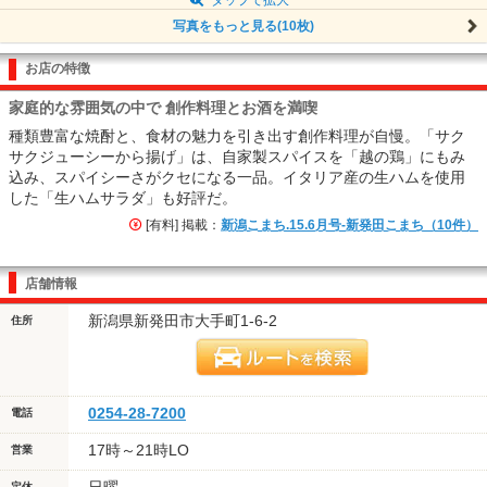
写真をもっと見る(10枚)
お店の特徴
家庭的な雰囲気の中で 創作料理とお酒を満喫
種類豊富な焼酎と、食材の魅力を引き出す創作料理が自慢。「サク
サクジューシーから揚げ」は、自家製スパイスを「越の鶏」にもみ
込み、スパイシーさがクセになる一品。イタリア産の生ハムを使用
した「生ハムサラダ」も好評だ。
[有料] 掲載：
新潟こまち.15.6月号-新発田こまち（10件）
店舗情報
新潟県新発田市大手町1-6-2
住所
0254-28-7200
電話
17時～21時LO
営業
定休