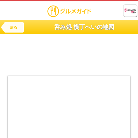
呑み処 横丁へいの地図
戻る