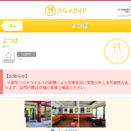
よつば
戻る
よつば
ヨツバ
佐渡市
[ 喫茶 ]
【お知らせ】
※新型コロナウイルスの影響により営業状況に変更が生じる可能性があ
ります。訪問の際は店舗に直接ご確認ください。
タップで拡大