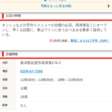
写真をもっと見る(4枚)
お店の特徴
キッシュなどの手作りメニューが自慢のお店。両津港近くにオープ
ンし、早くも話題に。夜はワインに合うおつまみを数多く提供して
いる。
[有料] 掲載：
新潟こまち14.7月号（36件）
店舗情報
新潟県佐渡市両津夷176-2
住所
0259-67-7200
電話
11時30分～14時30分、18時～21時30分
営業
火曜
定休
18席
席数
なし
駐車