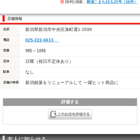
[有料] 掲載：
新潟こまち19.5.25号（36件）
店舗情報
新潟県新潟市中央区湊町通1-2599
住所
025-222-6613
電話
9時～18時
営業
日曜（祝日不定休あり）
定休
なし
駐車
新潟銘菓をリニューアルして 一躍ヒット商品に
店舗の特長
評価する
友人に知らせる