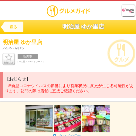
明治屋 ゆか里店
戻る
明治屋 ゆか里店
メイジヤユカリテン
新潟市
[ その他ファーストフード ]
【お知らせ】
※新型コロナウイルスの影響により営業状況に変更が生じる可能性があ
ります。訪問の際は店舗に直接ご確認ください。
タップで拡大