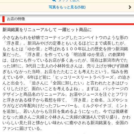
写真をもっと見る(5枚)
お店の特徴
新潟銘菓をリニューアルして 一躍ヒット商品に
小さなあられを砂糖でコーティングしたコンペイトウのような形の
「浮き星」。新潟みやげの定番ともいえるほどにまで成長したが、
もともとは「ゆか里」と呼ばれる１００年以上の歴史を持つ新潟銘
菓だった。「浮き星」を作っている「明治屋 ゆか里店」の創業時
は、ほかにも作っているお店が多くあったが、現在は新潟市内でた
った1軒に。3代目ご主人の小林幹生さんは、売り上げが伸びず跡継
ぎもいなかった当時、お店をたたむことも考えたという。悩みを抱
えている中、6年ほど前に「ヒッコリースリートラベラーズ」の迫さ
んと出会う。「迫さんに『全国に卸したい』と言われたときはびっ
くりしたけど、面白いことを考えるよね」。まずは、パッケージの
デザインと商品名のリニューアル。お湯やジュースを注ぐとフワリ
と浮きがある様子から着想を得て、「浮き星」と命名。ユズやショ
ウガなどの年配向けだったフレーバーも、ミルクやイチゴ、ミント
を追加し、若い人からも注目を集めるようになった。今では後継者
となった娘さんご夫婦と小林さんご夫婦の家族4人で切り盛り。かわ
いらしい見た目と懐かしい味わいに癒やされる新潟銘菓を、全国の
ファンに届けている。