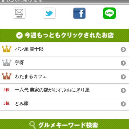
パン屋 喜十郎
宇呀
わたまるカフェ
十六代 農家の嫁がむすぶおにぎり屋
とみ家