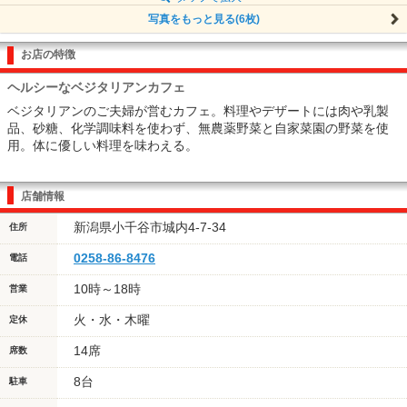
写真をもっと見る(6枚)
お店の特徴
ヘルシーなベジタリアンカフェ
ベジタリアンのご夫婦が営むカフェ。料理やデザートには肉や乳製
品、砂糖、化学調味料を使わず、無農薬野菜と自家菜園の野菜を使
用。体に優しい料理を味わえる。
店舗情報
新潟県小千谷市城内4-7-34
住所
0258-86-8476
電話
10時～18時
営業
火・水・木曜
定休
14席
席数
8台
駐車