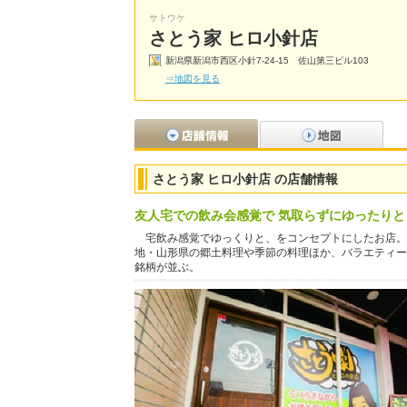
サトウケ
さとう家 ヒロ小針店
新潟県新潟市西区小針7-24-15 佐山第三ビル103
⇒地図を見る
さとう家 ヒロ小針店 の店舗情報
友人宅での飲み会感覚で 気取らずにゆったりと
宅飲み感覚でゆっくりと、をコンセプトにしたお店。
地・山形県の郷土料理や季節の料理ほか、バラエティー
銘柄が並ぶ。