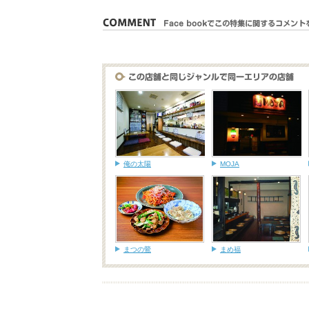
俺の太陽
MOJA
まつの鶯
まめ福