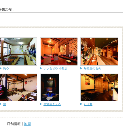
鳥心
いぃもぢや 小針店
居酒屋のもの
陣
居酒屋まえる
たけ丸
店舗情報
地図