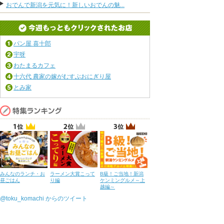
おでんで新潟を元気に！新しいおでんの魅...
パン屋 喜十郎
宇呀
わたまるカフェ
十六代 農家の嫁がむすぶおにぎり屋
とみ家
みんなのランチ・お
ラーメン大賞こって
B級！ご当地！新潟
昼ごはん
り編
ケンミングルメ～上
越編～
@toku_komachi からのツイート