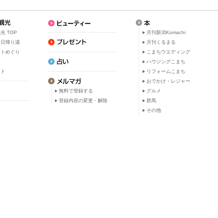
光 TOP
月刊新潟Komachi
・日帰り湯
月刊くるまる
ットめぐり
こまちウエディング
ト
ハウジングこまち
ット
リフォームこまち
おでかけ・レジャー
無料で登録する
グルメ
登録内容の変更・解除
群馬
その他