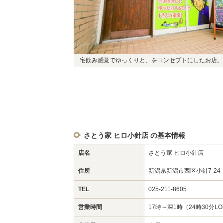
宅飲み感覚でゆっくりと、をコンセプトにしたお店。
さとう家 ヒロ小針店 の基本情報
店名
さとう家 ヒロ小針店
住所
新潟県新潟市西区小針7-24-
TEL
025-211-8605
営業時間
17時～深1時（24時30分L