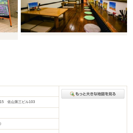
15 佐山第三ビル103
O）