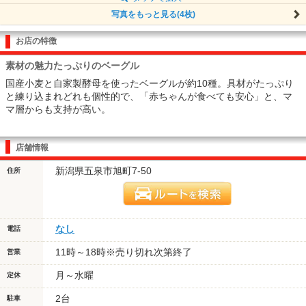
写真をもっと見る(4枚)
お店の特徴
素材の魅力たっぷりのベーグル
国産小麦と自家製酵母を使ったベーグルが約10種。具材がたっぷり
と練り込まれどれも個性的で、「赤ちゃんが食べても安心」と、マ
マ層からも支持が高い。
店舗情報
新潟県五泉市旭町7-50
住所
なし
電話
11時～18時※売り切れ次第終了
営業
月～水曜
定休
2台
駐車