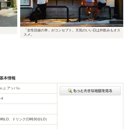
「女性目線の串」がコンセプト。天気のいい日は外飲みもオス
スメ。
の基本情報
ゃぶ アッパレ
5-4
3時LO、ドリンク23時30分LO）