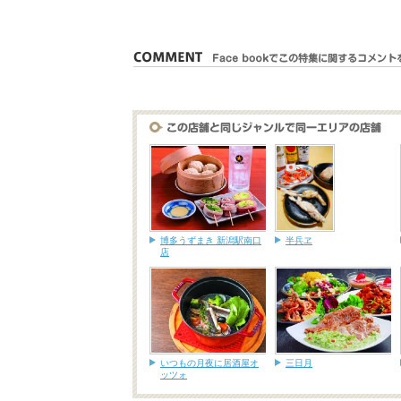
博多うずまき 新潟駅南口
半兵ヱ
店
いつもの月夜に居酒屋オ
三日月
ッツォ