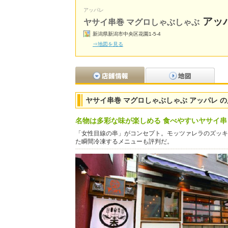
アッパレ
アッ
ヤサイ串巻 マグロしゃぶしゃぶ
新潟県新潟市中央区花園1-5-4
⇒地図を見る
ヤサイ串巻 マグロしゃぶしゃぶ アッパレ 
名物は多彩な味が楽しめる 食べやすいヤサイ串
「女性目線の串」がコンセプト。モッツァレラのズッキ
た瞬間冷凍するメニューも評判だ。