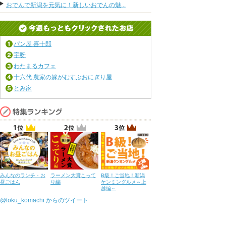
おでんで新潟を元気に！新しいおでんの魅...
パン屋 喜十郎
宇呀
わたまるカフェ
十六代 農家の嫁がむすぶおにぎり屋
とみ家
みんなのランチ・お
ラーメン大賞こって
B級！ご当地！新潟
昼ごはん
り編
ケンミングルメ～上
越編～
@toku_komachi からのツイート