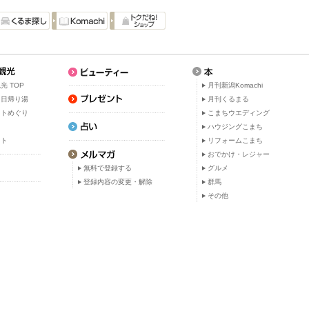
光 TOP
月刊新潟Komachi
・日帰り湯
月刊くるまる
ットめぐり
こまちウエディング
ト
ハウジングこまち
ット
リフォームこまち
おでかけ・レジャー
無料で登録する
グルメ
登録内容の変更・解除
群馬
その他