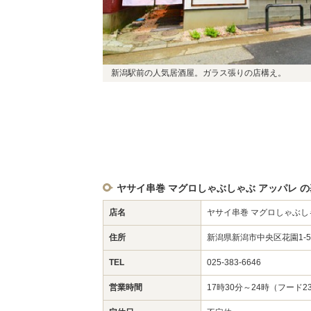
新潟駅前の人気居酒屋。ガラス張りの店構え。
ヤサイ串巻 マグロしゃぶしゃぶ アッパレ 
店名
ヤサイ串巻 マグロしゃぶし
住所
新潟県新潟市中央区花園1-
TEL
025-383-6646
営業時間
17時30分～24時（フード2