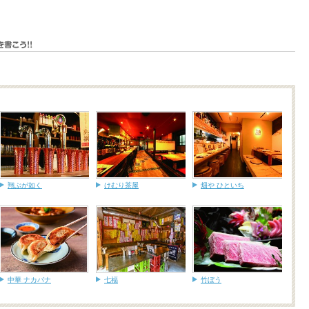
翔ぶが如く
けむり茶屋
畑や ひといち
中華 ナカバナ
七福
竹ぼう