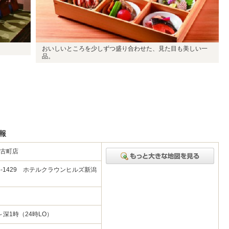
おいしいところを少しずつ盛り合わせた、見た目も美しい一
品。
報
 古町店
-1429 ホテルクラウンヒルズ新潟
～深1時（24時LO）