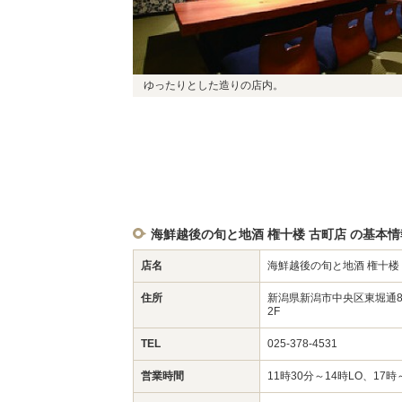
ゆったりとした造りの店内。
海鮮越後の旬と地酒 権十楼 古町店 の基本情
店名
海鮮越後の旬と地酒 権十楼
住所
新潟県新潟市中央区東堀通8
2F
TEL
025-378-4531
営業時間
11時30分～14時LO、17時