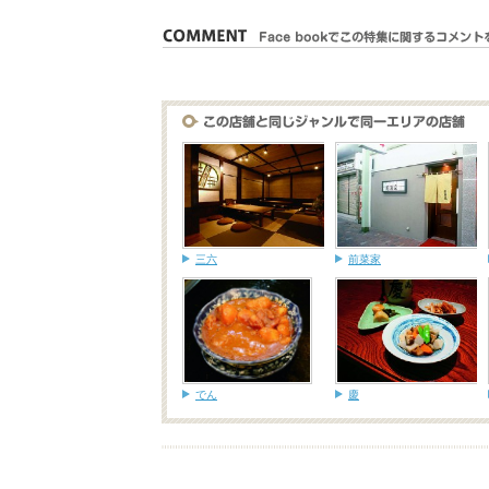
三六
前菜家
でん
慶