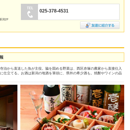
025-378-4531
新潟2F
報
寺泊から直送した魚が主役。脇を固める野菜は、西区赤塚の農家から直接仕入
に仕立てる。お酒は新潟の地酒を筆頭に、県外の希少酒も。焼酎やワインの品