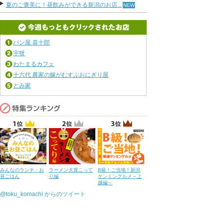
夏のご褒美に！昼飲みができる新潟のお店...
パン屋 喜十郎
宇呀
わたまるカフェ
十六代 農家の嫁がむすぶおにぎり屋
とみ家
みんなのランチ・お
ラーメン大賞こって
B級！ご当地！新潟
昼ごはん
り編
ケンミングルメ～上
越編～
@toku_komachi からのツイート