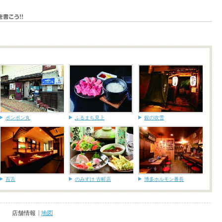
ポンポン丸
ふるまち見上
銀の吹雪
百舌
のみすけ 古町店
博多ホルモン番長
店舗情報
地図