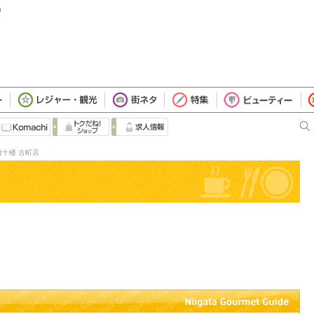
）
権十楼 古町店