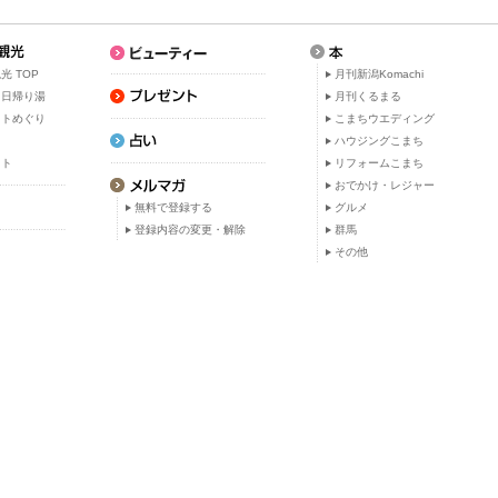
光 TOP
月刊新潟Komachi
・日帰り湯
月刊くるまる
ットめぐり
こまちウエディング
ト
ハウジングこまち
ット
リフォームこまち
おでかけ・レジャー
無料で登録する
グルメ
登録内容の変更・解除
群馬
その他