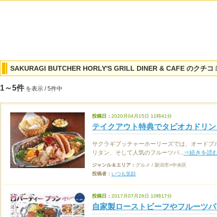
SAKURAGI BUTCHER HORLY'S GRILL DINER & CAFE のクチコ
1～5件
を表示 / 5件中
投稿日：
2020月04月15日 11時41分
テイクアウト特典でタピオカドリン
サクラギブッチャーホーリーズでは、オードブ
リタン、そして人気のフルーツパ...
⇒続きを読
ジャンル＆エリア：
グルメ / 新潟市>中央区
投稿者：
いつも笑顔
投稿日：
2017月07月26日 10時17分
自家製ローストビーフやフルーツパ