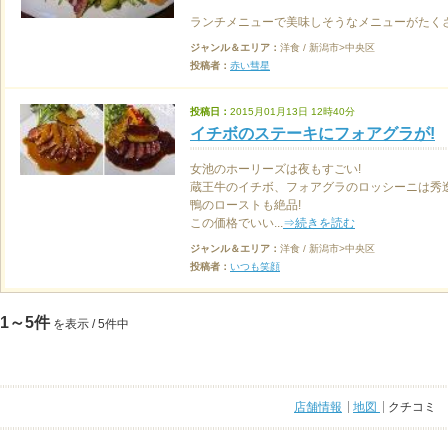
ランチメニューで美味しそうなメニューがたくさん
ジャンル＆エリア：
洋食 / 新潟市>中央区
投稿者：
赤い彗星
投稿日：
2015月01月13日 12時40分
イチボのステーキにフォアグラが!
女池のホーリーズは夜もすごい!
蔵王牛のイチボ、フォアグラのロッシーニは秀逸
鴨のローストも絶品!
この価格でいい...
⇒続きを読む
ジャンル＆エリア：
洋食 / 新潟市>中央区
投稿者：
いつも笑顔
1～5件
を表示 / 5件中
店舗情報
地図
クチコミ