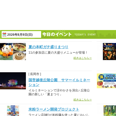
2026年8月9日(日)
夏の本町ガチ盛りまつり
11の参加店に夏の大盛りメニューが登場！
続きはこちら⇒
[ 長岡市 ]
国営越後丘陵公園 サマーイルミネー
ション
イルミネーションで涼やかさを演出♪ 丘陵公
園の新しい「夏まつり」
続きはこちら⇒
米粉ラーメン開発プロジェクト
ラーメン店9軒が米粉麺を使った夏においし