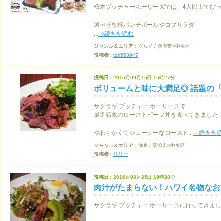
桜木ブッチャーホーリーズでは、4人以上でぴ
選べる乾杯パンチボールやコブサラダ
...
⇒続きを読む
ジャンル＆エリア：
グルメ / 新潟市>中央区
投稿者：
tok553947
投稿日：
2016月09月16日 15時27分
ボリュームと味に大満足◎ 話題の
サクラギ ブッチャー ホーリーズで
最近話題のローストビーフ丼を食べてきました
やわらかくてジューシーなロースト...
⇒続きを
ジャンル＆エリア：
洋食 / 新潟市>中央区
投稿者：
リリー
投稿日：
2016月08月25日 19時28分
肉汁がたまらない！ハワイ名物なお
サクラギ ブッチャー ホーリーズに行ってきま