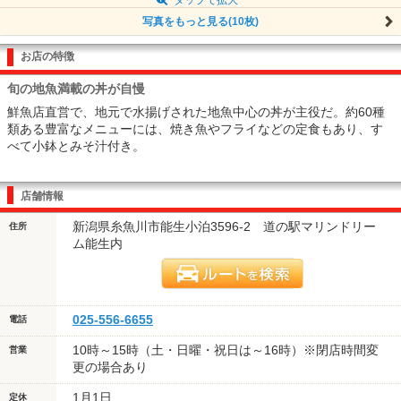
写真をもっと見る(10枚)
お店の特徴
旬の地魚満載の丼が自慢
鮮魚店直営で、地元で水揚げされた地魚中心の丼が主役だ。約60種
類ある豊富なメニューには、焼き魚やフライなどの定食もあり、す
べて小鉢とみそ汁付き。
店舗情報
新潟県糸魚川市能生小泊3596-2 道の駅マリンドリー
住所
ム能生内
025-556-6655
電話
10時～15時（土・日曜・祝日は～16時）※閉店時間変
営業
更の場合あり
1月1日
定休