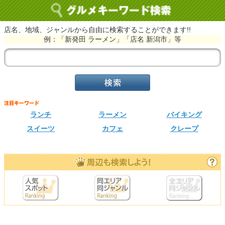
店名、地域、ジャンルから自由に検索することができます!!
例：「新発田 ラーメン」「店名 新潟市」等
ランチ
ラーメン
バイキング
スイーツ
カフェ
クレープ