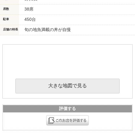
38席
席数
450台
駐車
旬の地魚満載の丼が自慢
店舗の特長
大きな地図で見る
評価する