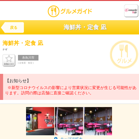
海鮮丼・定食 凪
戻る
海鮮丼・定食
凪
ナギ
糸魚川市
[ 定食屋・食堂 ]
【お知らせ】
※新型コロナウイルスの影響により営業状況に変更が生じる可能性があ
ります。訪問の際は店舗に直接ご確認ください。
タップで拡大