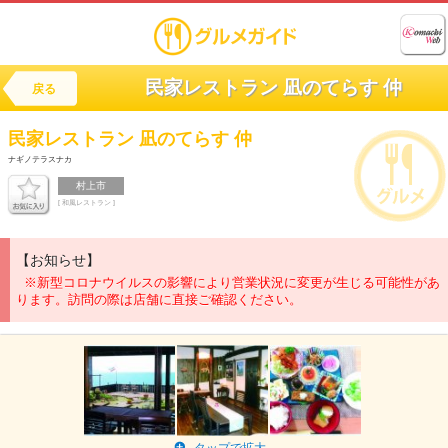
民家レストラン 凪のてらす 仲
戻る
民家レストラン
凪のてらす 仲
ナギノテラスナカ
村上市
[ 和風レストラン ]
【お知らせ】
※新型コロナウイルスの影響により営業状況に変更が生じる可能性があ
ります。訪問の際は店舗に直接ご確認ください。
タップで拡大