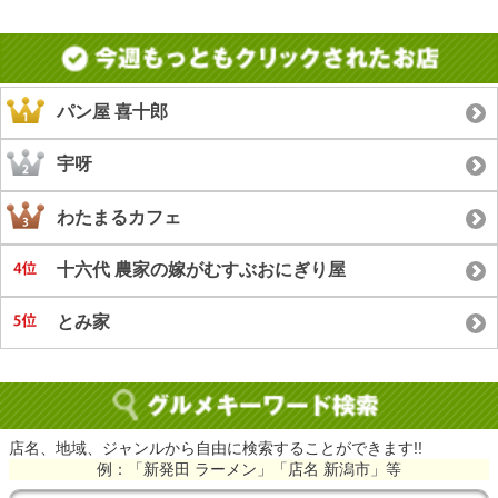
パン屋 喜十郎
宇呀
わたまるカフェ
十六代 農家の嫁がむすぶおにぎり屋
とみ家
店名、地域、ジャンルから自由に検索することができます!!
例：「新発田 ラーメン」「店名 新潟市」等