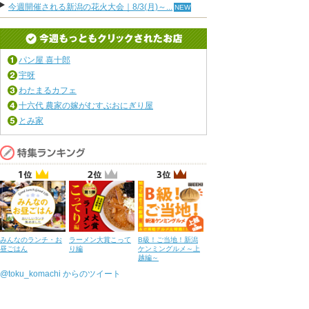
今週開催される新潟の花火大会｜8/3(月)～...
パン屋 喜十郎
宇呀
わたまるカフェ
十六代 農家の嫁がむすぶおにぎり屋
とみ家
みんなのランチ・お
ラーメン大賞こって
B級！ご当地！新潟
昼ごはん
り編
ケンミングルメ～上
越編～
@toku_komachi からのツイート