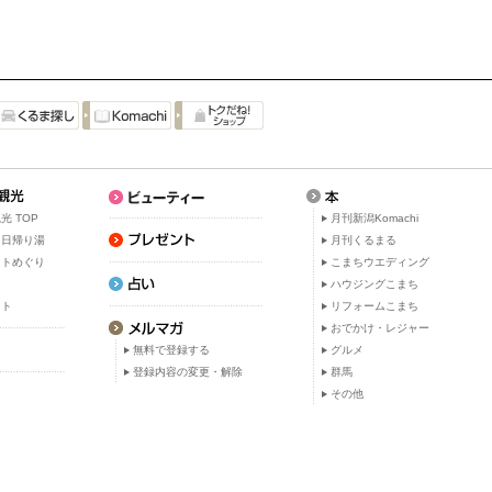
光 TOP
月刊新潟Komachi
・日帰り湯
月刊くるまる
ットめぐり
こまちウエディング
ト
ハウジングこまち
ット
リフォームこまち
おでかけ・レジャー
無料で登録する
グルメ
登録内容の変更・解除
群馬
その他