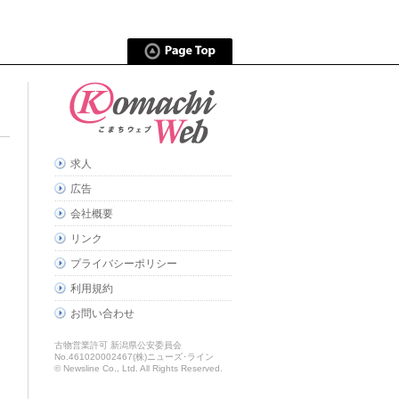
求人
広告
会社概要
リンク
プライバシーポリシー
利用規約
お問い合わせ
古物営業許可 新潟県公安委員会
No.461020002467(株)ニューズ･ライン
© Newsline Co., Ltd. All Rights Reserved.