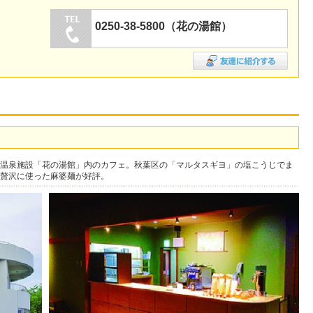
0250-38-5800（花の湯館）
温泉施設「花の湯館」内のカフェ。秋葉区の「マルタスギヨ」の塩こうじでま
贅沢に使った麻婆麺が好評。