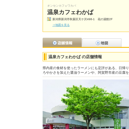
オンセンカフェワカバ
温泉カフェわかば
新潟県新潟市秋葉区天ケ沢498-1 花の湯館2F
⇒地図を見る
温泉カフェわかば の店舗情報
県内産の食材を使ったラーメンにも定評がある、日帰り
ろやかさを加えた醤油ラーメンや、阿賀野市産の豆腐を