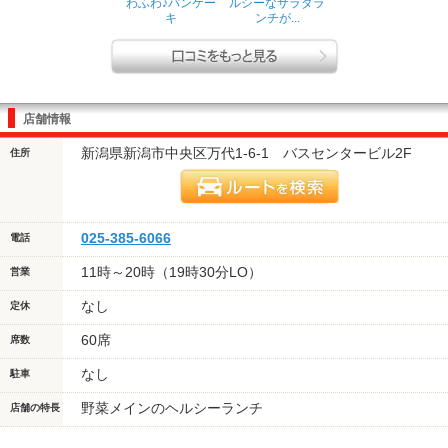
わふわ♪パンケー
ルシーなサラダラ
キ
ンチが...
店舗情報
新潟県新潟市中央区万代1-6-1 バスセンタービル2F
住所
025-385-6066
電話
11時～20時（19時30分LO）
営業
なし
定休
60席
席数
なし
駐車
野菜メインのヘルシーランチ
店舗の特長