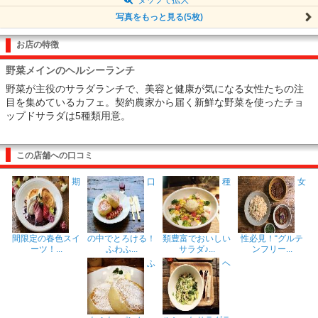
写真をもっと見る(5枚)
お店の特徴
野菜メインのヘルシーランチ
野菜が主役のサラダランチで、美容と健康が気になる女性たちの注
目を集めているカフェ。契約農家から届く新鮮な野菜を使ったチョ
ップドサラダは5種類用意。
この店舗への口コミ
期
口
種
女
間限定の春色スイ
の中でとろける！
類豊富でおいしい
性必見！“グルテ
ーツ！...
ふわふ...
サラダ♪...
ンフリー...
ふ
ヘ