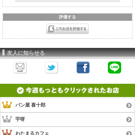
評価する
友人に知らせる
パン屋 喜十郎
宇呀
わたまるカフェ