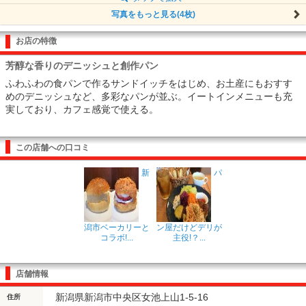
写真をもっと見る(4枚)
お店の特徴
芳醇な香りのデニッシュと創作パン
ふわふわの食パンで作るサンドイッチをはじめ、お土産にもおすす
めのデニッシュなど、多彩なパンが並ぶ。イートインメニューも充
実しており、カフェ感覚で使える。
この店舗への口コミ
新
パ
潟市ベーカリーと
ン屋だけどデリが
コラボ!...
主役!？...
店舗情報
新潟県新潟市中央区女池上山1-5-16
住所