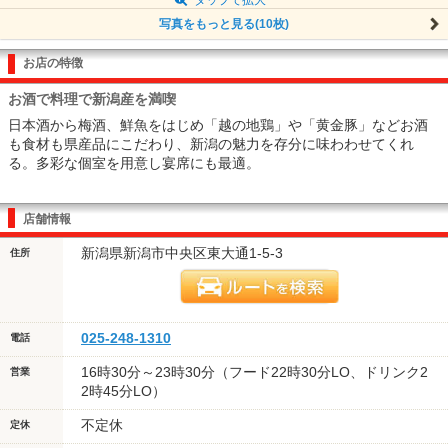
写真をもっと見る(10枚)
お店の特徴
お酒で料理で新潟産を満喫
日本酒から梅酒、鮮魚をはじめ「越の地鶏」や「黄金豚」などお酒
も食材も県産品にこだわり、新潟の魅力を存分に味わわせてくれ
る。多彩な個室を用意し宴席にも最適。
店舗情報
新潟県新潟市中央区東大通1-5-3
住所
025-248-1310
電話
16時30分～23時30分（フード22時30分LO、ドリンク2
営業
2時45分LO）
不定休
定休