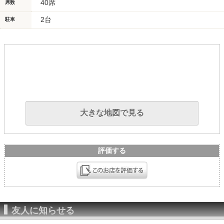
40席
席数
2台
駐車
大きな地図で見る
評価する
友人に知らせる