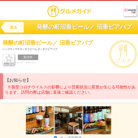
発酵の町沼垂ビール／ 沼垂ビアパブ
戻る
発酵の町沼垂ビール／ 沼垂ビアパブ
ハッコウノマチヌッタリビール ヌッタリビアパブ
新潟市
[ パブ・スナック ]
【お知らせ】
※新型コロナウイルスの影響により営業状況に変更が生じる可能性があ
ります。訪問の際は店舗に直接ご確認ください。
タップで拡大