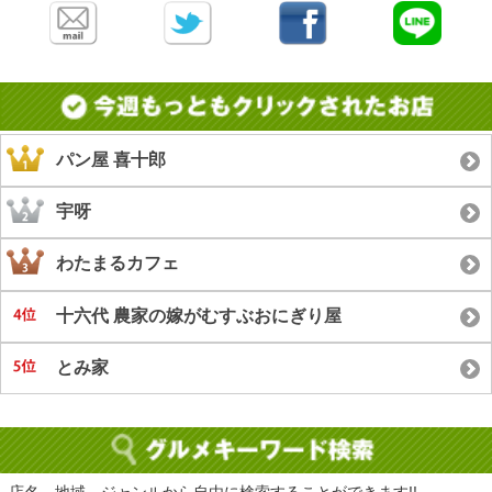
パン屋 喜十郎
宇呀
わたまるカフェ
十六代 農家の嫁がむすぶおにぎり屋
とみ家