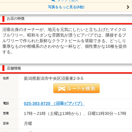
写真をもっと見る(8枚)
お店の特徴
沼垂出身のオーナーが、地元を元気にしたいと立ち上げたマイクロ
ブルワリー。昭和モダンな雰囲気が漂うビアパブでは、隣接するブ
ルワリーで作られた新鮮なクラフトビールを堪能できる。どっしり
重厚なものや柑橘系のさわやかな一杯など、個性豊かな10種を提供
する。
店舗情報
新潟県新潟市中央区沼垂東2-9-5
住所
025-383-8720 （沼垂ビアパブ）
電話
17時～21時（土曜は13時から）、日曜11時30分～17時
営業
月曜
定休