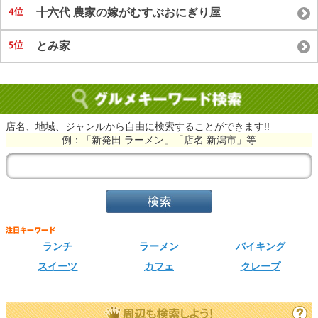
十六代 農家の嫁がむすぶおにぎり屋
とみ家
店名、地域、ジャンルから自由に検索することができます!!
例：「新発田 ラーメン」「店名 新潟市」等
ランチ
ラーメン
バイキング
スイーツ
カフェ
クレープ