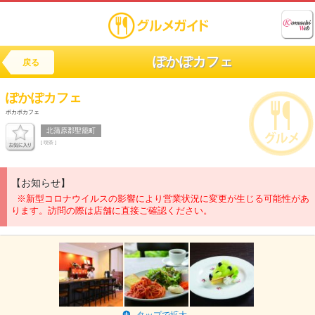
ぽかぽカフェ
戻る
ぽかぽカフェ
ポカポカフェ
北蒲原郡聖籠町
[ 喫茶 ]
【お知らせ】
※新型コロナウイルスの影響により営業状況に変更が生じる可能性があ
ります。訪問の際は店舗に直接ご確認ください。
タップで拡大