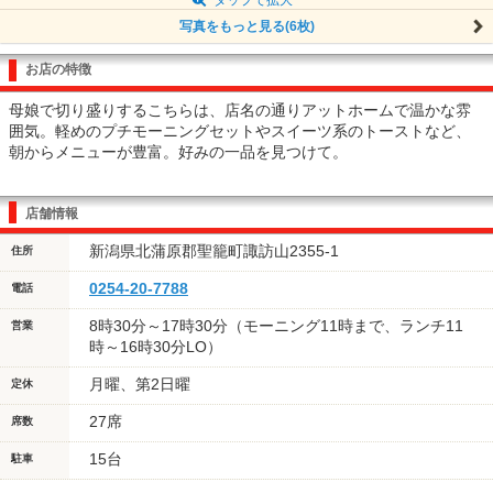
写真をもっと見る(6枚)
お店の特徴
母娘で切り盛りするこちらは、店名の通りアットホームで温かな雰
囲気。軽めのプチモーニングセットやスイーツ系のトーストなど、
朝からメニューが豊富。好みの一品を見つけて。
店舗情報
新潟県北蒲原郡聖籠町諏訪山2355-1
住所
0254-20-7788
電話
8時30分～17時30分（モーニング11時まで、ランチ11
営業
時～16時30分LO）
月曜、第2日曜
定休
27席
席数
15台
駐車