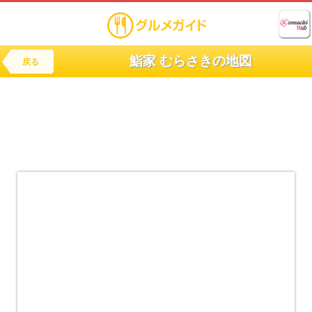
鮨家 むらさきの地図
戻る