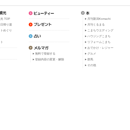
光 TOP
月刊新潟Komachi
・日帰り湯
月刊くるまる
ットめぐり
こまちウエディング
ト
ハウジングこまち
ット
リフォームこまち
おでかけ・レジャー
無料で登録する
グルメ
登録内容の変更・解除
群馬
その他