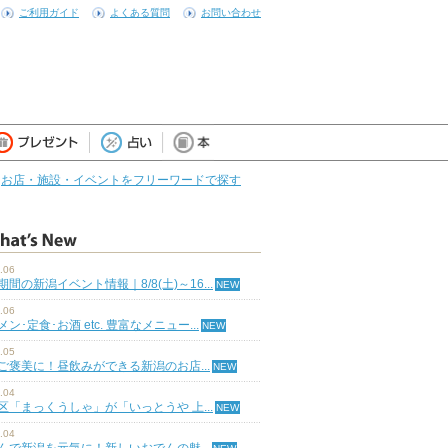
ご利用ガイド
よくある質問
お問い合わせ
お店・施設・イベントをフリーワードで探す
.06
期間の新潟イベント情報｜8/8(土)～16...
.06
ン･定食･お酒 etc. 豊富なメニュー...
.05
ご褒美に！昼飲みができる新潟のお店...
.04
区「まっくうしゃ」が「いっとうや 上...
.04