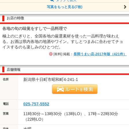
写真をもっと見る(7枚)
お店の特徴
各地の旬の味覚をすしで一品料理で
極上のにぎりと、全国各地の厳選素材を使った一品料理が味わえ
る。お酒は県内各地の地酒やワイン。すしとつまみに合わせてチョ
イスするのも楽しみのひとつだ。
[有料] 掲載：
長岡うまい店-2017年版（421件）
店舗情報
新潟県十日町市昭和町4-241-1
住所
025-757-5552
電話
11時30分～13時30分（13時LO）、17時～22時30分
営業
（22時LO）
定休