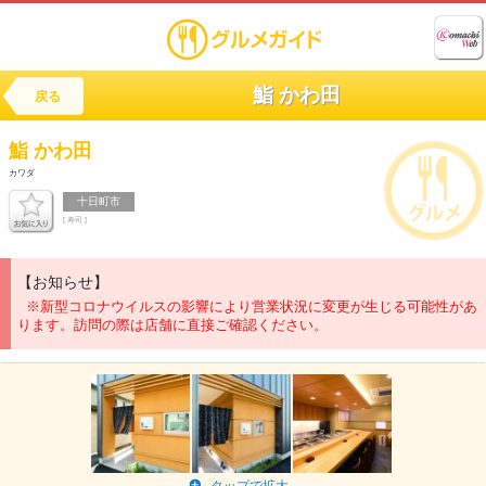
鮨 かわ田
戻る
鮨
かわ田
カワダ
十日町市
[ 寿司 ]
【お知らせ】
※新型コロナウイルスの影響により営業状況に変更が生じる可能性があ
ります。訪問の際は店舗に直接ご確認ください。
タップで拡大