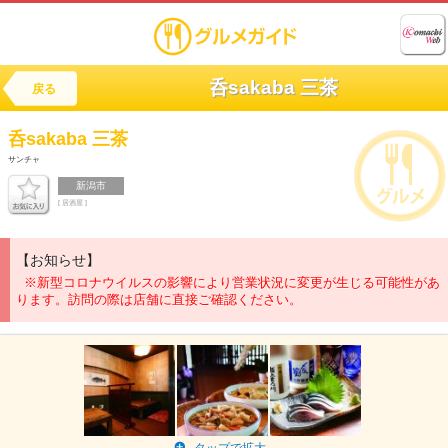
呑sakaba 三茶
戻る
呑sakaba
三茶
サンチャ
新潟市
[ 居酒屋 ]
【お知らせ】
※新型コロナウイルスの影響により営業状況に変更が生じる可能性があ
ります。訪問の際は店舗に直接ご確認ください。
タップで拡大