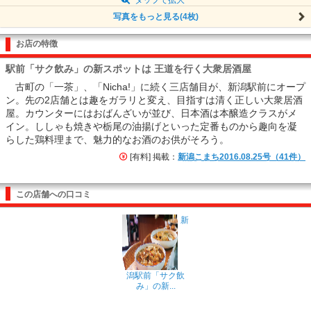
写真をもっと見る(4枚)
お店の特徴
駅前「サク飲み」の新スポットは 王道を行く大衆居酒屋
古町の「一茶」、「Nicha!」に続く三店舗目が、新潟駅前にオープ
ン。先の2店舗とは趣をガラリと変え、目指すは清く正しい大衆居酒
屋。カウンターにはおばんざいが並び、日本酒は本醸造クラスがメ
イン。ししゃも焼きや栃尾の油揚げといった定番ものから趣向を凝
らした鶏料理まで、魅力的なお酒のお供がそろう。
[有料] 掲載：
新潟こまち2016.08.25号（41件）
この店舗への口コミ
新
潟駅前「サク飲
み」の新...