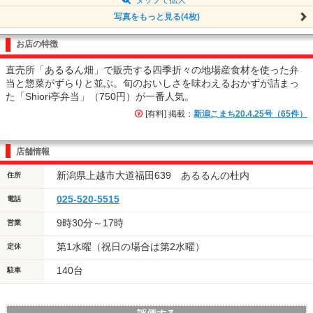
写真をもっと見る(4枚)
お店の特徴
直売所「あるるん畑」で販売する四季折々の地場産食材を使った弁
当と惣菜がずらりと並ぶ。旬のおいしさを味わえるおかずが詰まっ
た「Shiori亭弁当」（750円）が一番人気。
[有料] 掲載：
新潟こまち20.4.25号（65件）
店舗情報
新潟県上越市大道福田639 あるるんの杜内
住所
025-520-5515
電話
9時30分～17時
営業
第1水曜（祝日の場合は第2水曜）
定休
140台
駐車