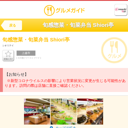
旬感惣菜・旬菜弁当 Shiori亭
戻る
旬感惣菜・旬菜弁当
Shiori亭
シオリテイ
上越市
[ その他ファーストフード ]
【お知らせ】
※新型コロナウイルスの影響により営業状況に変更が生じる可能性があ
ります。訪問の際は店舗に直接ご確認ください。
タップで拡大