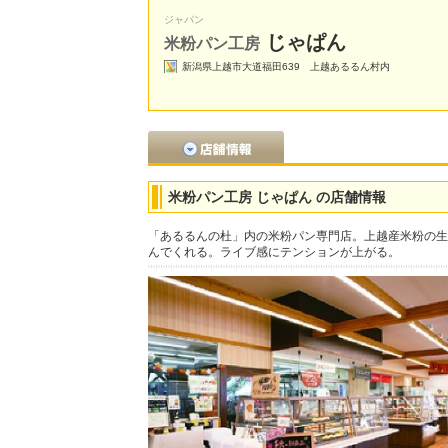
ジャパン
じゃぱん
米粉パン工房
新潟県上越市大道福田639 上越あるるん村内
米粉パン工房 じゃぱん の店舗情報
「あるるんの杜」内の米粉パン専門店。上越産米粉の生
んでくれる。ライブ感にテンションが上がる。