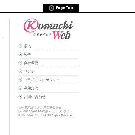
求人
広告
会社概要
リンク
プライバシーポリシー
利用規約
お問い合わせ
古物営業許可 新潟県公安委員会
No.461020002467(株)ニューズ･ライン
© Newsline Co., Ltd. All Rights Reserved.