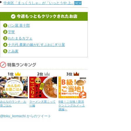
中央区「まっくうしゃ」が「いっとうや 上...
パン屋 喜十郎
宇呀
わたまるカフェ
十六代 農家の嫁がむすぶおにぎり屋
とみ家
みんなのランチ・お
ラーメン大賞こって
B級！ご当地！新潟
昼ごはん
り編
ケンミングルメ～上
越編～
@toku_komachi からのツイート