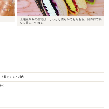
上越産米粉の生地は、しっとり柔らかでもちもち。目の前で具
材を挟んでくれる。
 上越あるるん村内
の杜）