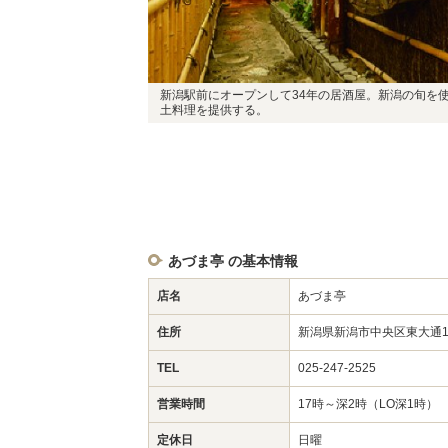
新潟駅前にオープンして34年の居酒屋。新潟の旬を
土料理を提供する。
あづま亭 の基本情報
店名
あづま亭
住所
新潟県新潟市中央区東大通1
TEL
025-247-2525
営業時間
17時～深2時（LO深1時）
定休日
日曜