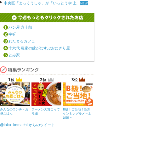
中央区「まっくうしゃ」が「いっとうや 上...
パン屋 喜十郎
宇呀
わたまるカフェ
十六代 農家の嫁がむすぶおにぎり屋
とみ家
みんなのランチ・お
ラーメン大賞こって
B級！ご当地！新潟
昼ごはん
り編
ケンミングルメ～上
越編～
@toku_komachi からのツイート