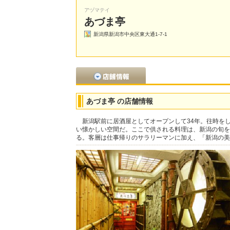
アヅマテイ
あづま亭
新潟県新潟市中央区東大通1-7-1
あづま亭 の店舗情報
新潟駅前に居酒屋としてオープンして34年。往時を
い懐かしい空間だ。ここで供される料理は、新潟の旬を
る。客層は仕事帰りのサラリーマンに加え、「新潟の美