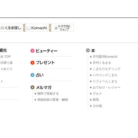
光 TOP
月刊新潟Komachi
・日帰り湯
月刊くるまる
ットめぐり
こまちウエディング
ト
ハウジングこまち
ット
リフォームこまち
おでかけ・レジャー
無料で登録する
グルメ
登録内容の変更・解除
群馬
その他