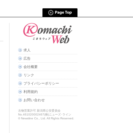
求人
広告
会社概要
リンク
プライバシーポリシー
利用規約
お問い合わせ
古物営業許可 新潟県公安委員会
No.461020002467(株)ニューズ･ライン
© Newsline Co., Ltd. All Rights Reserved.