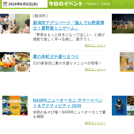
2026年8月6日(木)
[ 新潟市 ]
新潟市アグリパーク「遊んでお野菜博
士！夏野菜ミニゲーム」
「野菜をもっと好きになってほしい」と遊び
感覚で楽しく学べる催し。親子でミ...
続きはこちら⇒
夏の本町ガチ盛りまつり
11の参加店に夏の大盛りメニューが登場！
続きはこちら⇒
NASPAニューオータニ サマーイベン
ト＆アクティビティ 2026
全部があそび場！NASPAニューオータニで夏
を満喫
続きはこちら⇒