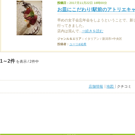
投稿日：
2017月11月22日 18時00分
お皿にこだわり!駅前のアトリエキ
早めの女子会忘年会をしようということで、新
行ってきました。
店内は混んで...
⇒続きを読む
ジャンル＆エリア：
イタリアン / 新潟市>中央区
投稿者：
ユーリ&祐希
1～2件
を表示 / 2件中
店舗情報
地図
クチコミ