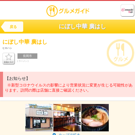
にぼし中華 廣はし
戻る
にぼし中華
廣はし
ヒロハシ
長岡市
[ ラーメン ]
【お知らせ】
※新型コロナウイルスの影響により営業状況に変更が生じる可能性があ
ります。訪問の際は店舗に直接ご確認ください。
タップで拡大