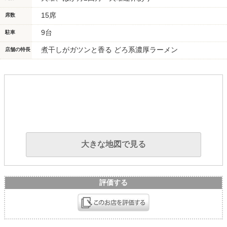
15席
席数
9台
駐車
煮干しがガツンと香る どろ系濃厚ラーメン
店舗の特長
大きな地図で見る
評価する