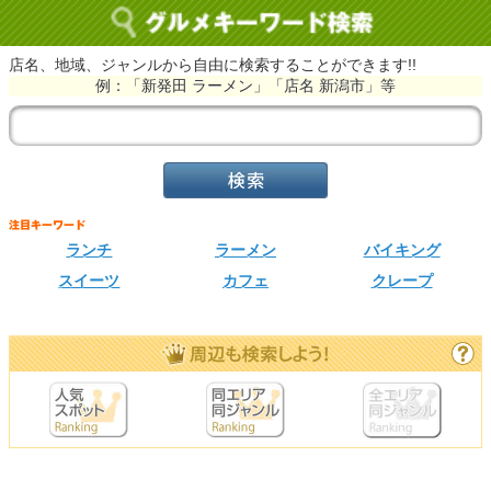
店名、地域、ジャンルから自由に検索することができます!!
例：「新発田 ラーメン」「店名 新潟市」等
ランチ
ラーメン
バイキング
スイーツ
カフェ
クレープ