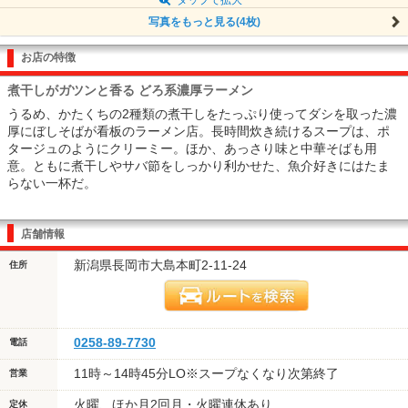
写真をもっと見る(4枚)
お店の特徴
煮干しがガツンと香る どろ系濃厚ラーメン
うるめ、かたくちの2種類の煮干しをたっぷり使ってダシを取った濃
厚にぼしそばが看板のラーメン店。長時間炊き続けるスープは、ポ
タージュのようにクリーミー。ほか、あっさり味と中華そばも用
意。ともに煮干しやサバ節をしっかり利かせた、魚介好きにはたま
らない一杯だ。
店舗情報
新潟県長岡市大島本町2-11-24
住所
0258-89-7730
電話
11時～14時45分LO※スープなくなり次第終了
営業
火曜、ほか月2回月・火曜連休あり
定休