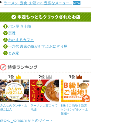
ラーメン･定食･お酒 etc. 豊富なメニュー...
パン屋 喜十郎
宇呀
わたまるカフェ
十六代 農家の嫁がむすぶおにぎり屋
とみ家
みんなのランチ・お
ラーメン大賞こって
B級！ご当地！新潟
昼ごはん
り編
ケンミングルメ～上
越編～
@toku_komachi からのツイート