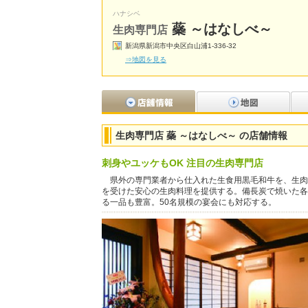
ハナシベ
蘂 ～はなしべ～
生肉専門店
新潟県新潟市中央区白山浦1-336-32
⇒地図を見る
生肉専門店 蘂 ～はなしべ～ の店舗情報
刺身やユッケもOK 注目の生肉専門店
県外の専門業者から仕入れた生食用黒毛和牛を、生肉
を受けた安心の生肉料理を提供する。備長炭で焼いた各
る一品も豊富。50名規模の宴会にも対応する。