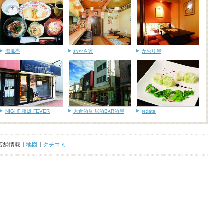
海風亭
わかさ家
かおり屋
NIGHT 夜爆 FEVER
大倉酒店 居酒BAR酒屋
re:late
店舗情報
地図
クチコミ