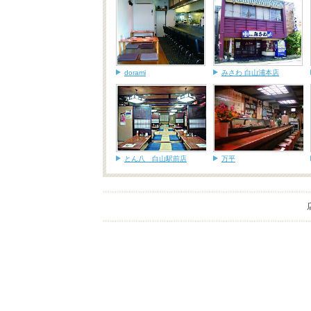
dorami
みさわ 白山浦本店
とん八 白山駅前店
万平