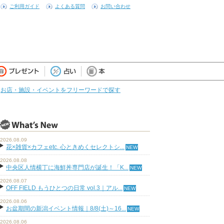
ご利用ガイド
よくある質問
お問い合わせ
お店・施設・イベントをフリーワードで探す
2026.08.09
花×雑貨×カフェetc. 心ときめくセレクトシ...
2026.08.08
中央区人情横丁に海鮮丼専門店が誕生！「K...
2026.08.07
OFF FIELD もうひとつの日常 vol.3｜アル...
2026.08.06
お盆期間の新潟イベント情報｜8/8(土)～16...
2026.08.06