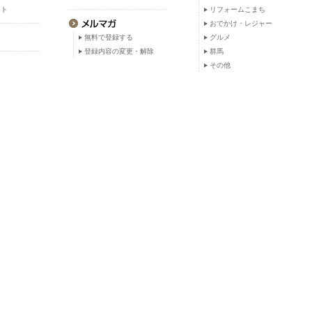
ット
リフォームこまち
おでかけ・レジャー
無料で登録する
グルメ
登録内容の変更・解除
群馬
その他