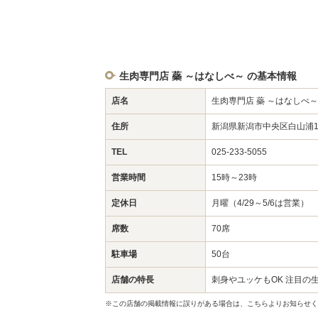
生肉専門店 蘂 ～はなしべ～ の基本情報
店名
生肉専門店 蘂 ～はなしべ～
住所
新潟県新潟市中央区白山浦1-
TEL
025-233-5055
営業時間
15時～23時
定休日
月曜（4/29～5/6は営業）
席数
70席
駐車場
50台
店舗の特長
刺身やユッケもOK 注目の
※この店舗の掲載情報に誤りがある場合は、こちらよりお知らせく