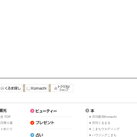
光 TOP
月刊新潟Komachi
・日帰り湯
月刊くるまる
ットめぐり
こまちウエディング
ト
ハウジングこまち