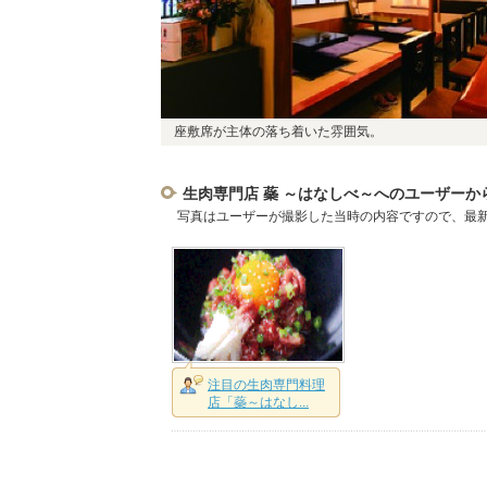
座敷席が主体の落ち着いた雰囲気。
生肉専門店 蘂 ～はなしべ～へのユーザーか
写真はユーザーが撮影した当時の内容ですので、最
注目の生肉専門料理
店「蘂～はなし...